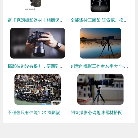
富托克朗攝影器材丨相機保養小技巧
全能遙控三腳架 讓索尼、松下、佳能攝像機精準掌控拍攝每一幀
攝影技術沒有提升，要回到器材本身，重新認識數碼單反相機
創意的攝影工作室名字大全-好名字網
不僅僅只有佳能1DX 攝影記者設備揭秘
開春攝影必備趣味器材搭配指南