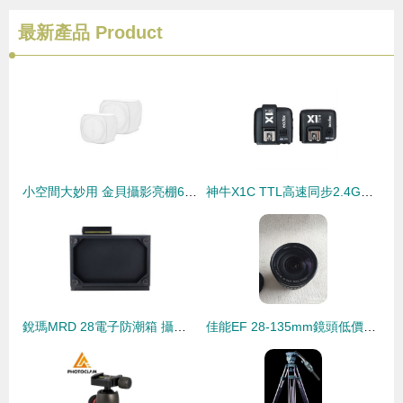
最新產品
Product
小空間大妙用 金貝攝影亮棚60×60cm柔光棚評測，專業布光一步到位
神牛X1C TTL高速同步2.4G觸發器 佳能1/8000s高速引閃器套裝的攝影利器
銳瑪MRD 28電子防潮箱 攝影器材的貼心守護者
佳能EF 28-135mm鏡頭低價出清，900元到付妥妥入手！二手攝影交易你會喜歡嗎？