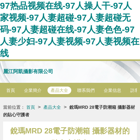
97热品视频在线-97人操人干-97人
家视频-97人妻超碰-97人妻超碰无
码-97人妻超碰在线-97人妻色色-97
人妻少妇-97人妻视频-97人妻视频在
线
麗江阿凱攝影有限公司
首頁
企業簡介
產品大全
聯系我們
企業信息
訪客
>
>
當前位置：
首頁
產品大全
銳瑪MRD 28電子防潮箱 攝影器材
的貼心守護者
銳瑪MRD 28電子防潮箱 攝影器材的