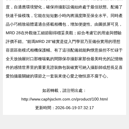
度，自適應環境變化，確保持攝影設備始終處于最佳狀態。配備了
快速干燥模塊，它能在短短數小時內將濕度降至保全水平。同時產
品小巧精致箱體還適合搭載相機包，增加便捷性。由圖抓屏可見，
MRD 28在外觀做工細節顯得穩妥美觀；綜合考慮它的用途與體驗
評價不錯。"銳瑪MRD 28"確實是從入門學習乃至備份實用的理想
容居區衛模式相機保護輔。有了這項配備就能夠愜意操控不忙碌于
全天放抽屜封口那種喘氣的間隙保存攝影家那份最美時光的記憶物
件的感情世界里的重要見證裝飾包裝確實可納入攝影師或想長足喜
愛拍攝最關鍵的環節之一套裝來使心愛之物恒原不腐于心。
如若轉載，請注明出處：
http://www.caphjsclxm.com.cn/product/100.html
更新時間：2026-06-19 07:32:17